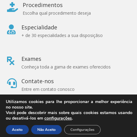
Procedimentos

Escolha qual procedimento deseja
Especialidade

+ de 30 especialidades a sua disposiçãso
Exames

Conheça toda a gama de exames oferecidos
Contate-nos

Entre em contato conosco
Utilizamos cookies para lhe proporcionar a melhor experiência
política de Privacidade

no nosso site.
A Rede Clínica respeita sua privacidade
Você pode descobrir mais sobre quais cookies estamos usando
ou desativá-los em
configurações
.
Aceito
Não Aceito
Configurações
© COPYRIGHT 2026→ REDE CLÍNICA → POR: CONEKI - SOLUÇÕES
DIGITAIS |
CRIAÇÃO DE SITES