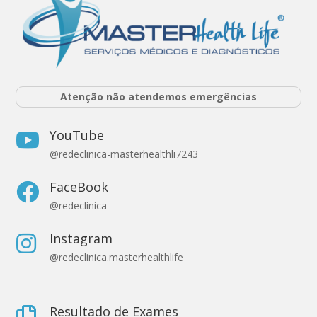
Atenção não atendemos emergências
YouTube

@redeclinica-masterhealthli7243
FaceBook

@redeclinica
Instagram

@redeclinica.masterhealthlife
Resultado de Exames
