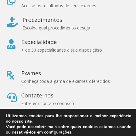
Acesse os resultados de seus exames
Procedimentos

Escolha qual procedimento deseja
Especialidade

+ de 30 especialidades a sua disposiçãso
Exames

Conheça toda a gama de exames oferecidos
Contate-nos

Entre em contato conosco
Utilizamos cookies para lhe proporcionar a melhor experiência
política de Privacidade

no nosso site.
A Rede Clínica respeita sua privacidade
Você pode descobrir mais sobre quais cookies estamos usando
ou desativá-los em
configurações
.