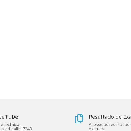
ouTube
Resultado de E

edeclinica-
Acesse os resultados
sterhealthli7243
exames