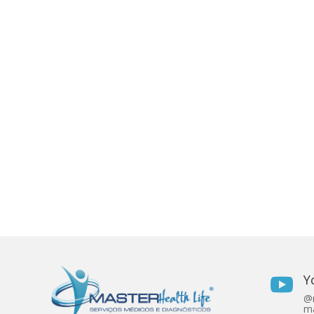
Y

@r
ma