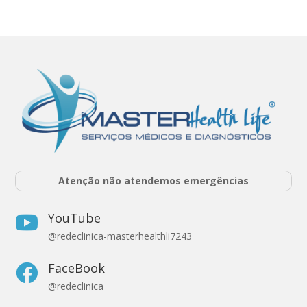
Atenção não atendemos emergências
YouTube

@redeclinica-masterhealthli7243
FaceBook

@redeclinica