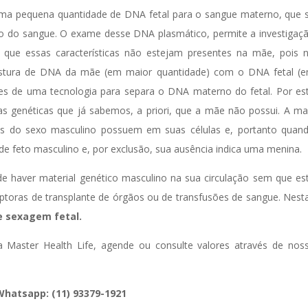
ma pequena quantidade de DNA fetal para o sangue materno, que 
o do sangue. O exame desse DNA plasmático, permite a investigaç
de que essas características não estejam presentes na mãe, pois 
stura de DNA da mãe (em maior quantidade) com o DNA fetal (
es de uma tecnologia para separa o DNA materno do fetal. Por es
cas genéticas que já sabemos, a priori, que a mãe não possui. A ma
os do sexo masculino possuem em suas células e, portanto quan
de feto masculino e, por exclusão, sua ausência indica uma menina.
e haver material genético masculino na sua circulação sem que es
eptoras de transplante de órgãos ou de transfusões de sangue. Nest
 sexagem fetal.
ca Master Health Life, agende ou consulte valores através de nos
hatsapp: (11) 93379-1921