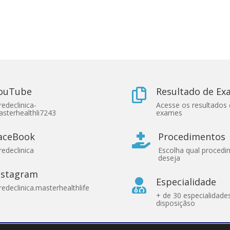
ouTube
Resultado de E

edeclinica-
Acesse os resultados
sterhealthli7243
exames
aceBook
Procedimentos

edeclinica
Escolha qual proced
deseja
nstagram
Especialidade

edeclinica.masterhealthlife
+ de 30 especialidade
disposiçãso