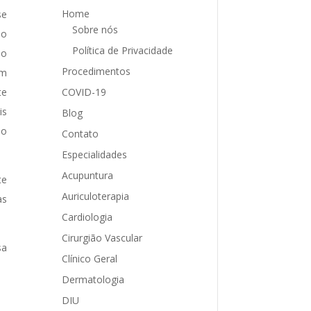
Home
se
Sobre nós
ão
Política de Privacidade
no
Procedimentos
em
COVID-19
te
is
Blog
do
Contato
Especialidades
Acupuntura
te
Auriculoterapia
as
Cardiologia
Cirurgião Vascular
sa
Clínico Geral
Dermatologia
DIU