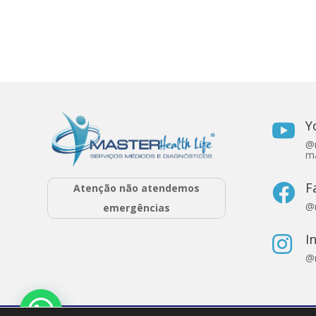
Y

@r
ma
F
Atenção não atendemos

@r
emergências
I

@r