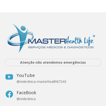
Atenção não atendemos emergências
YouTube

@redeclinica-masterhealthli7243
FaceBook

@redeclinica