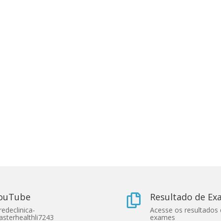
ouTube
Resultado de E

edeclinica-
Acesse os resultados
sterhealthli7243
exames