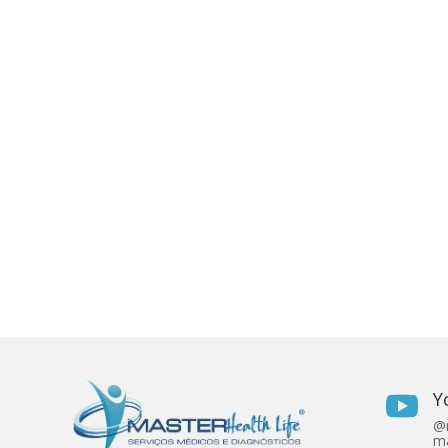
Y

@r
ma