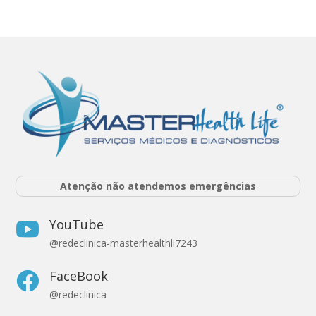
Atenção não atendemos emergências
YouTube

@redeclinica-masterhealthli7243
FaceBook

@redeclinica