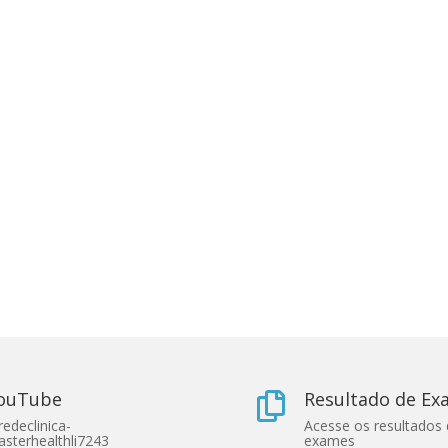
ouTube
Resultado de E

edeclinica-
Acesse os resultados
sterhealthli7243
exames