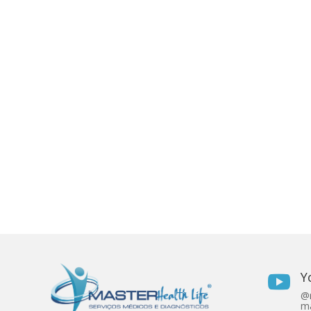
Y

@r
ma