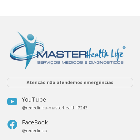
Atenção não atendemos emergências
YouTube

@redeclinica-masterhealthli7243
FaceBook

@redeclinica