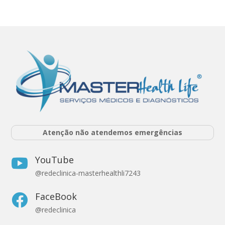
Atenção não atendemos emergências
YouTube

@redeclinica-masterhealthli7243
FaceBook

@redeclinica