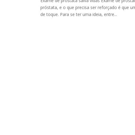
Exame de próstata salva vidas Exame de prósta
próstata, e o que precisa ser reforçado é que 
de toque. Para se ter uma ideia, entre...