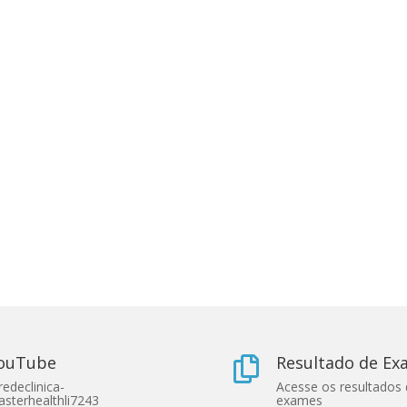
ouTube
Resultado de E

edeclinica-
Acesse os resultados
sterhealthli7243
exames