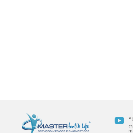
Y

@r
ma