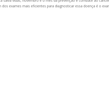
ta salva vidas, novembro é o mês da prevenção e combate ao cânce
um dos exames mais eficientes para diagnosticar essa doença é o ex