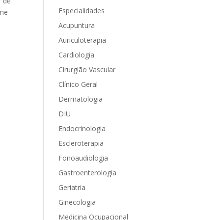
r de
Especialidades
ame
Acupuntura
Auriculoterapia
Cardiologia
Cirurgião Vascular
Clínico Geral
Dermatologia
DIU
Endocrinologia
Escleroterapia
Fonoaudiologia
Gastroenterologia
Geriatria
Ginecologia
Medicina Ocupacional