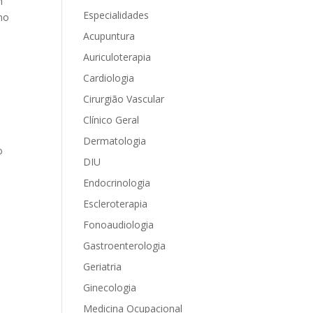
m
Especialidades
no
Acupuntura
Auriculoterapia
Cardiologia
Cirurgião Vascular
Clínico Geral
Dermatologia
o
DIU
Endocrinologia
Escleroterapia
Fonoaudiologia
Gastroenterologia
Geriatria
Ginecologia
Medicina Ocupacional