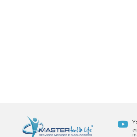
Y

@r
ma