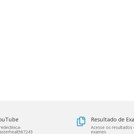
ouTube
Resultado de E

edeclinica-
Acesse os resultados
sterhealthli7243
exames