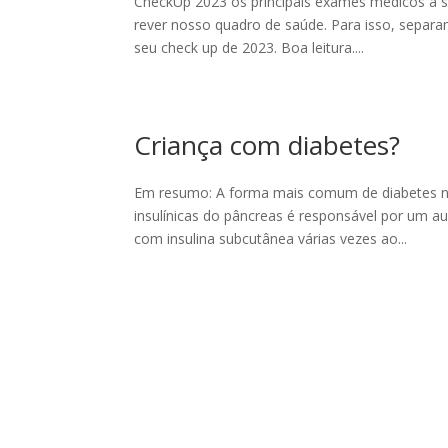
CheckUp 2023 os principais exames médicos a s
rever nosso quadro de saúde. Para isso, separ
seu check up de 2023. Boa leitura....
Criança com diabetes?
Em resumo: A forma mais comum de diabetes na c
insulínicas do pâncreas é responsável por um 
com insulina subcutânea várias vezes ao...