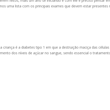
erem feitos, mais um ano se iniciando e com ele é preciso pensar e
amos uma lista com os principais exames que devem estar presentes 
riança é a diabetes tipo 1 em que a destruição maciça das células
aumento dos níveis de açúcar no sangue, sendo essencial o tratament