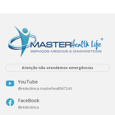
Atenção não atendemos emergências
YouTube

@redeclinica-masterhealthli7243
FaceBook

@redeclinica