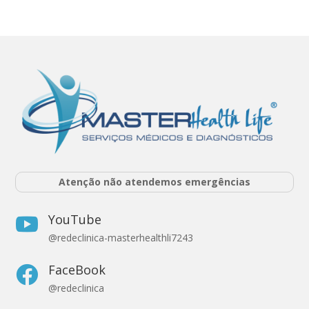
Atenção não atendemos emergências
YouTube

@redeclinica-masterhealthli7243
FaceBook

@redeclinica