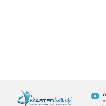
Y

@r
ma