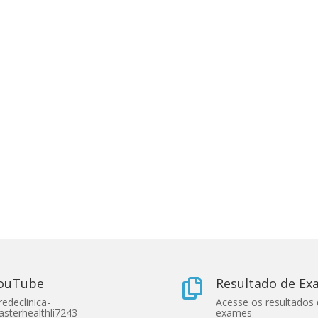
ouTube
Resultado de E

edeclinica-
Acesse os resultados
sterhealthli7243
exames