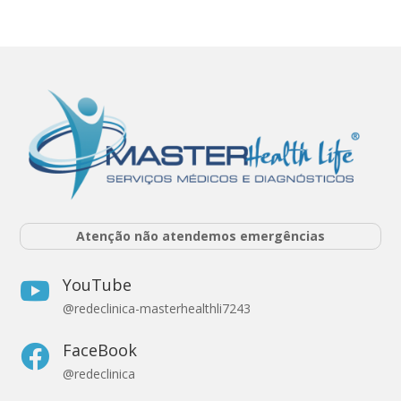
Atenção não atendemos emergências
YouTube

@redeclinica-masterhealthli7243
FaceBook

@redeclinica