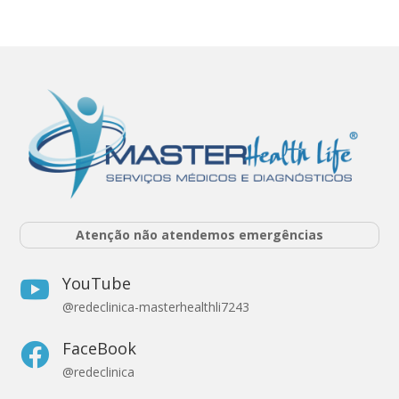
Atenção não atendemos emergências
YouTube

@redeclinica-masterhealthli7243
FaceBook

@redeclinica