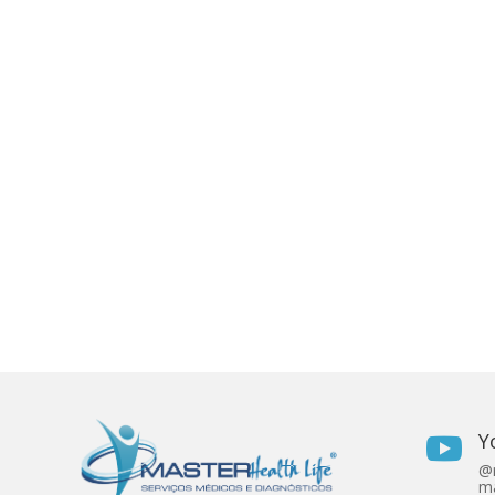
Y

@r
ma