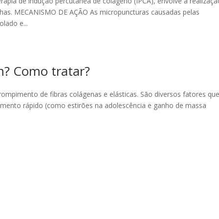
pia de indução percutânea de colágeno (IPCA), envolve a realizaçã
agulhas. MECANISMO DE AÇÃO As micropuncturas causadas pelas
lado e...
m? Como tratar?
 rompimento de fibras colágenas e elásticas. São diversos fatores qu
cimento rápido (como estirões na adolescência e ganho de massa