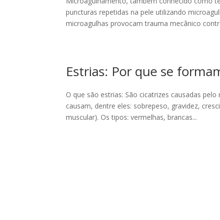
Microagulhamento, também conhecido como tera
puncturas repetidas na pele utilizando micro
microagulhas provocam trauma mecânico contro
Estrias: Por que se forma
O que são estrias: São cicatrizes causadas pelo
causam, dentre eles: sobrepeso, gravidez, cres
muscular). Os tipos: vermelhas, brancas...