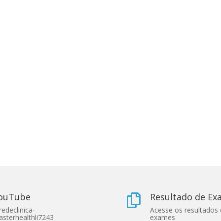
ouTube
Resultado de E

edeclinica-
Acesse os resultados
sterhealthli7243
exames