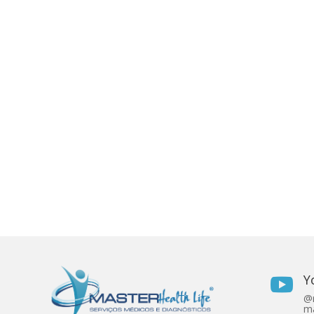
Y

@r
ma