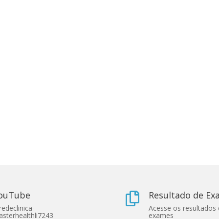
ouTube
Resultado de E

edeclinica-
Acesse os resultados
sterhealthli7243
exames