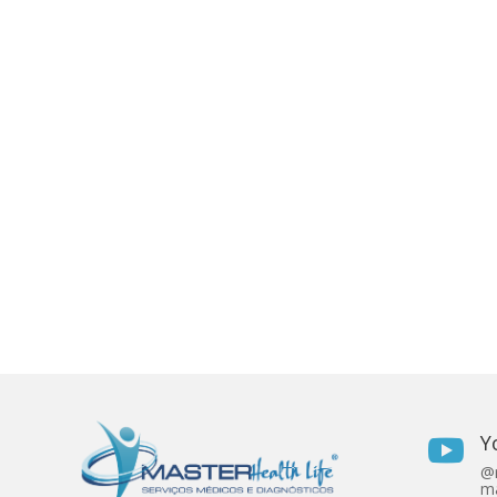
Y

@r
ma