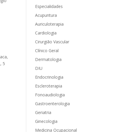
ágio
Especialidades
Acupuntura
Auriculoterapia
Cardiologia
Cirurgião Vascular
Clínico Geral
íaca,
Dermatologia
, 5
DIU
Endocrinologia
Escleroterapia
Fonoaudiologia
Gastroenterologia
Geriatria
Ginecologia
Medicina Ocupacional