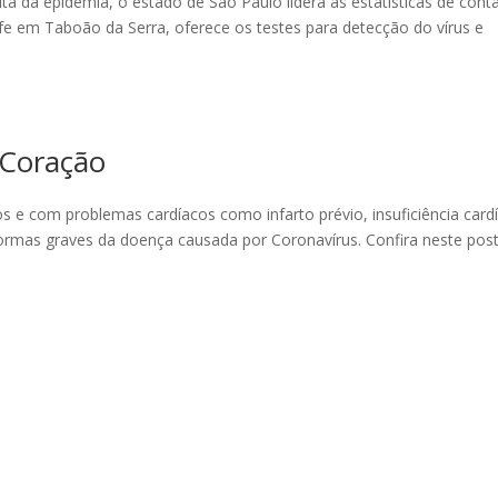
a da epidemia, o estado de São Paulo lidera as estatísticas de cont
fe em Taboão da Serra, oferece os testes para detecção do vírus e
 Coração
os e com problemas cardíacos como infarto prévio, insuficiência card
ormas graves da doença causada por Coronavírus. Confira neste post