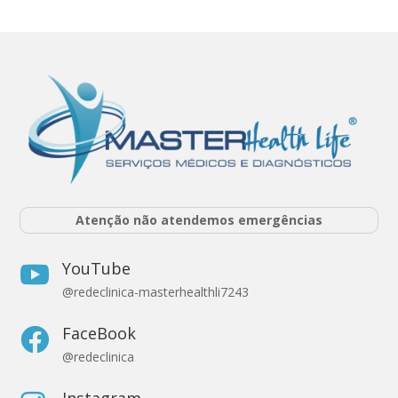
Atenção não atendemos emergências
YouTube

@redeclinica-masterhealthli7243
FaceBook

@redeclinica